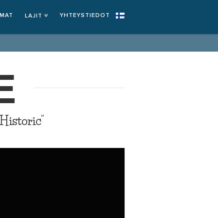
EMAT
YHTEYSTIEDOT
LAJIT
E
“Historic”