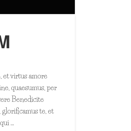
M
, et virtus amore
ine, quaesumus, per
acere Benedicite
lorificamus te, et
qui …