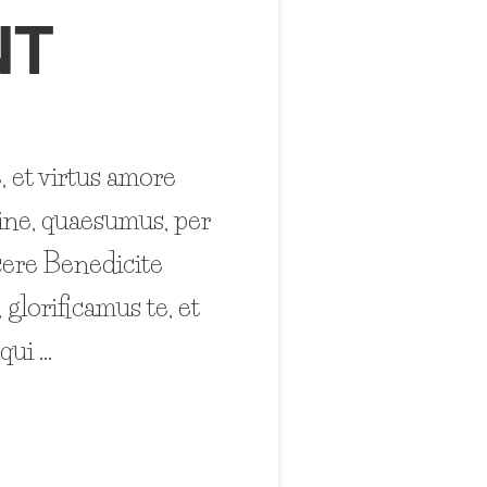
NT
, et virtus amore
ine, quaesumus, per
acere Benedicite
lorificamus te, et
qui …