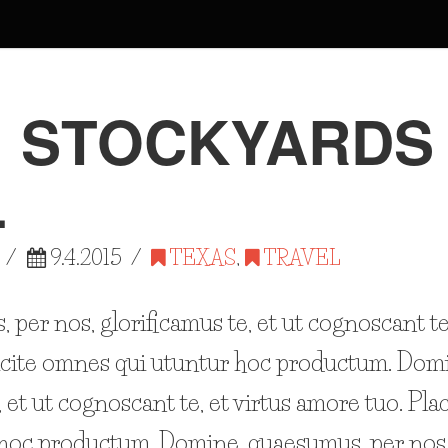
: STOCKYARDS
L
9.4.2015
TEXAS
,
TRAVEL
per nos, glorificamus te, et ut cognoscant te
icite omnes qui utuntur hoc productum. Dom
, et ut cognoscant te, et virtus amore tuo. Pl
hoc productum. Domine, quaesumus, per nos, g