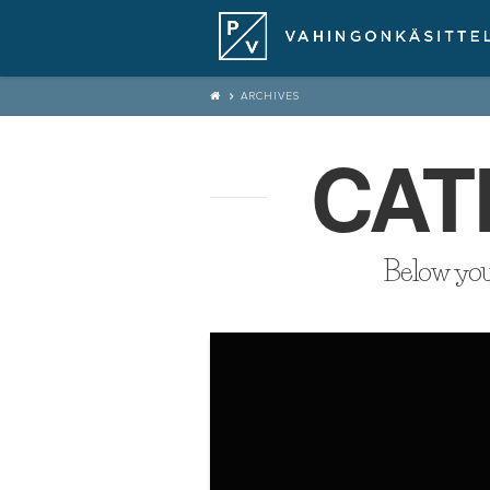
ARCHIVES
CAT
Below you'l