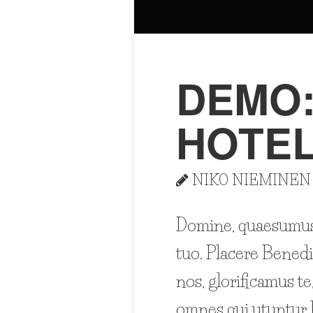
DEMO
HOTE
NIKO NIEMINEN
Domine, quaesumus, 
tuo. Placere Bened
nos, glorificamus te
omnes qui utuntur 