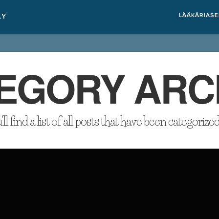
LÄÄKÄRIAS
EGORY ARC
l find a list of all posts that have been categorize