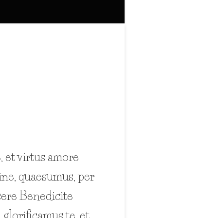
, et virtus amore
ine, quaesumus, per
acere Benedicite
lorificamus te, et